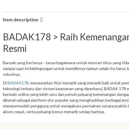
Item description
BADAK178 > Raih Kemenangan 
Resmi
Banyak yang bertanya - tanya bagaimana untuk mencari situs yang tida
sampai saat ini kebingungan untuk memilihnya namun selain itu harus b
solusinya.
Di
BADAK178
, menawarkan fitur menarik yang menarik baik untuk 
teknologi terbaru dan sistem keamanan yang diperbarui, BADAK 178 
bermain online yang lebih seru dan penuh peluang kemenangan denga
dikenal sebagai platform slot populer yang menghadirkan berbagai jen
mempermudah pengguna untuk mengakses permainan secara praktis lan
akses cepat, serta peluang bonus menarik setiap harinya.