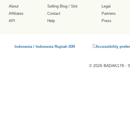
About
Selling Blog
/
Slot
Legal
Affiliates
Contact
Partners
API
Help
Press
Click
Indonesia / Indonesia Rupiah IDR
Accessibility prefe
to
activate
accessibility
© 2026 BADAK178 - S
preferences