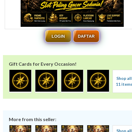
LOGIN
DAFTAR
Gift Cards for Every Occasion!
Shop all
11 item
More from this seller:
Shop all