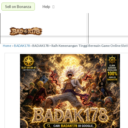
Sell on Bonanza
Help
Home
»
BADAK178
»
BADAK178 > Raih Kemenangan Tinggi Bermain Game Online Slot